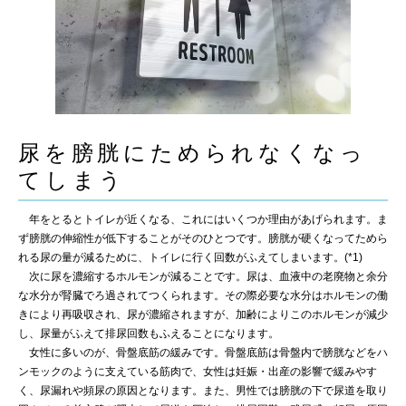
尿を膀胱にためられなくなっ
てしまう
年をとるとトイレが近くなる、これにはいくつか理由があげられます。ま
ず膀胱の伸縮性が低下することがそのひとつです。膀胱が硬くなってためら
れる尿の量が減るために、トイレに行く回数がふえてしまいます。(*1)
次に尿を濃縮するホルモンが減ることです。尿は、血液中の老廃物と余分
な水分が腎臓でろ過されてつくられます。その際必要な水分はホルモンの働
きにより再吸収され、尿が濃縮されますが、加齢によりこのホルモンが減少
し、尿量がふえて排尿回数もふえることになります。
女性に多いのが、骨盤底筋の緩みです。骨盤底筋は骨盤内で膀胱などをハ
ンモックのように支えている筋肉で、女性は妊娠・出産の影響で緩みやす
く、尿漏れや頻尿の原因となります。また、男性では膀胱の下で尿道を取り