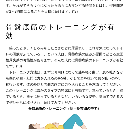
す。それができるようになったら徐々にガマンする時間を延ばし、排尿間隔
が2～3時間になることを目標に続けます。(*2)
骨盤底筋のトレーニングが有
効
笑ったとき、くしゃみをしたときなどに尿漏れし、これが気になってトイ
レの回数がふえている…、という人は、骨盤底筋の緩みが原因で起こる腹圧
性尿失禁の可能性があります。そんな人には骨盤底筋のトレーニングが有効
です。(*3)
トレーニング方法は、まずは仰向けになって膝を軽く曲げ、息を吐きなが
ら睾丸や腟・肛門に力を入れるのを5秒、そして力を抜いて息を吸うのを5
秒行います。体の外側と内側の両方に力を入れることを意識してください。
このトレーニングはほかのタイプの頻尿にも有効です。立っているとき、寝
ているとき、椅子に座っているときなど、いろいろな姿勢、場面でできるの
でぜひ生活に取り入れ、続けてみてください。
骨盤底筋のトレーニング（朝・晩布団の中で）