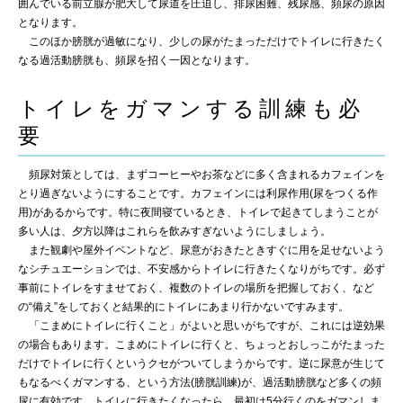
囲んでいる前立腺が肥大して尿道を圧迫し、排尿困難、残尿感、頻尿の原因
となります。
このほか膀胱が過敏になり、少しの尿がたまっただけでトイレに行きたく
なる過活動膀胱も、頻尿を招く一因となります。
トイレをガマンする訓練も必
要
頻尿対策としては、まずコーヒーやお茶などに多く含まれるカフェインを
とり過ぎないようにすることです。カフェインには利尿作用(尿をつくる作
用)があるからです。特に夜間寝ているとき、トイレで起きてしまうことが
多い人は、夕方以降はこれらを飲みすぎないようにしましょう。
また観劇や屋外イベントなど、尿意がおきたときすぐに用を足せないよう
なシチュエーションでは、不安感からトイレに行きたくなりがちです。必ず
事前にトイレをすませておく、複数のトイレの場所を把握しておく、など
の“備え”をしておくと結果的にトイレにあまり行かないですみます。
「こまめにトイレに行くこと」がよいと思いがちですが、これには逆効果
の場合もあります。こまめにトイレに行くと、ちょっとおしっこがたまった
だけでトイレに行くというクセがついてしまうからです。逆に尿意が生じて
もなるべくガマンする、という方法(膀胱訓練)が、過活動膀胱など多くの頻
尿に有効です。トイレに行きたくなったら、最初は5分行くのをガマンしま