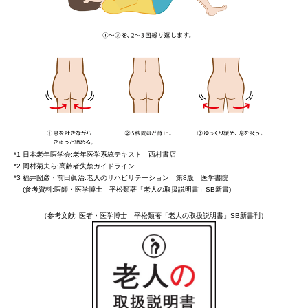
*1 日本老年医学会:老年医学系統テキスト 西村書店
*2 岡村菊夫ら:高齢者失禁ガイドライン
*3 福井圀彦・前田眞治:老人のリハビリテーション 第8版 医学書院
(参考資料:医師・医学博士 平松類著「老人の取扱説明書」SB新書)
（参考文献: 医者・医学博士 平松類著「老人の取扱説明書」SB新書刊）